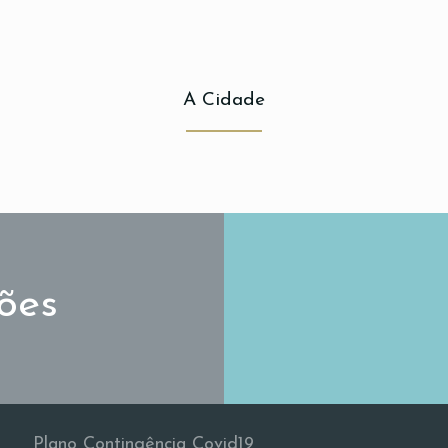
A Cidade
ões
Plano Contingência Covid19